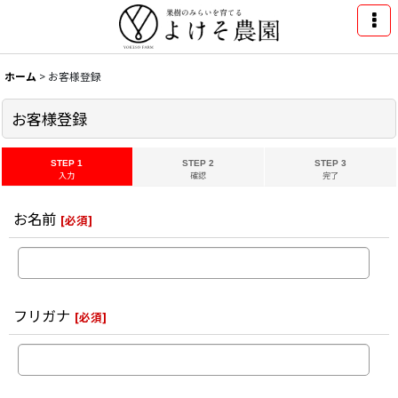
ホーム
>
お客様登録
お客様登録
STEP 1
STEP 2
STEP 3
入力
確認
完了
お名前
[
必須
]
フリガナ
[
必須
]