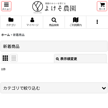
メニュー
カート
カテゴリ
マイページ
商品検索
ご利用案内
ホーム
>
新着商品
新着商品
表示順変更
閉じる
0
件
表示数
:
並び順
:
カテゴリで絞り込む
絞り込む
桃