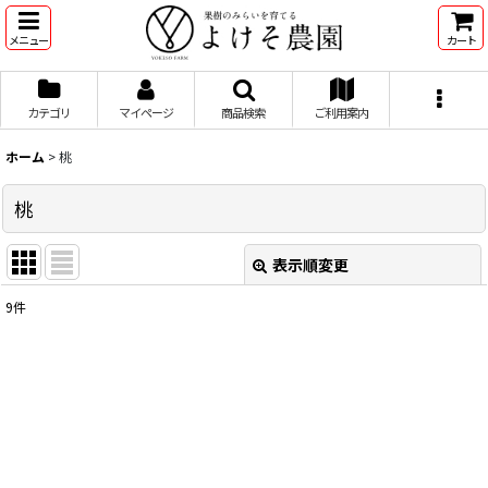
メニュー
カート
カテゴリ
マイページ
商品検索
ご利用案内
ホーム
>
桃
桃
表示順変更
閉じる
9
件
表示数
:
並び順
:
絞り込む